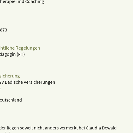
-Therapie und Coaching
 873
chtliche Regelungen
ädagogin (FH)
rsicherung
BGV Badische Versicherungen
e
Deutschland
der liegen soweit nicht anders vermerkt bei Claudia Dewald