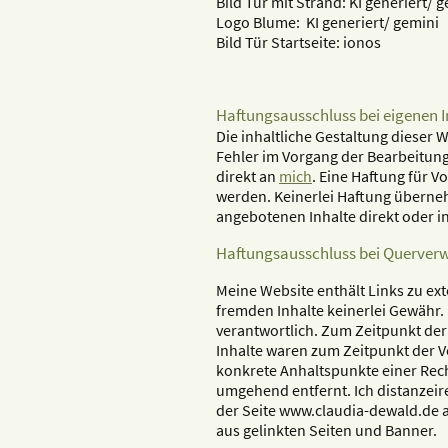
Bild Tür mit Strand: KI generiert/ 
Logo Blume: KI generiert/ gemini
Bild Tür Startseite: ionos
Haftungsausschluss bei eigenen 
Die inhaltliche Gestaltung dieser 
Fehler im Vorgang der Bearbeitung
direkt an
mich
. Eine Haftung für V
werden. Keinerlei Haftung überne
angebotenen Inhalte direkt oder i
Haftungsausschluss bei Querverw
Meine Website enthält Links zu ext
fremden Inhalte keinerlei Gewähr. Fü
verantwortlich. Zum Zeitpunkt der
Inhalte waren zum Zeitpunkt der Ve
konkrete Anhaltspunkte einer Rec
umgehend entfernt. Ich distanzeire 
der Seite www.claudia-dewald.de a
aus gelinkten Seiten und Banner.