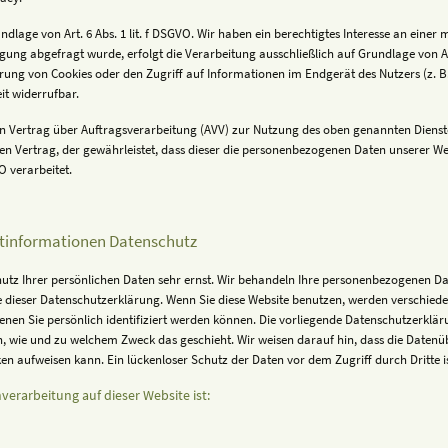
lage von Art. 6 Abs. 1 lit. f DSGVO. Wir haben ein berechtigtes Interesse an einer 
gung abgefragt wurde, erfolgt die Verarbeitung ausschließlich auf Grundlage von Art
rung von Cookies oder den Zugriff auf Informationen im Endgerät des Nutzers (z. B.
eit widerrufbar.
n Vertrag über Auftragsverarbeitung (AVV) zur Nutzung des oben genannten Dienste
en Vertrag, der gewährleistet, dass dieser die personenbezogenen Daten unserer W
 verarbeitet.
chtinformationen Datenschutz
hutz Ihrer persönlichen Daten sehr ernst. Wir behandeln Ihre personenbezogenen D
ie dieser Datenschutzerklärung. Wenn Sie diese Website benutzen, werden verschie
nen Sie persönlich identifiziert werden können. Die vorliegende Datenschutzerklär
ch, wie und zu welchem Zweck das geschieht. Wir weisen darauf hin, dass die Datenüb
n aufweisen kann. Ein lückenloser Schutz der Daten vor dem Zugriff durch Dritte i
nverarbeitung auf dieser Website ist: