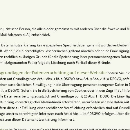
der juristische Person, die allein oder gemeinsam mit anderen über die Zwecke und M
ail-Adressen o. Ä.) entscheidet.
r Datenschutzerklärung keine speziellere Speicherdauer genannt wurde, verbleiben 
llt. Wenn Sie ein berechtigtes Löschersuchen geltend machen oder eine Einwilligun
ren rechtlich zulässigen Gründe für die Speicherung Ihrer personenbezogenen Daten 
m letztgenannten Fall erfolgt die Löschung nach Fortfall dieser Gründe.
sgrundlagen der Datenverarbeitung auf dieser Website:
Sofern Sie in 
en auf Grundlage von Art. 6 Abs. 1 lit. a DSGVO bzw. Art. 9 Abs. 2 lit. a DSGVO, so
einer ausdrücklichen Einwilligung in die Übertragung personenbezogener Daten in D
it. a DSGVO. Sofern Sie in die Speicherung von Cookies oder in den Zugriff auf Info
 die Datenverarbeitung zusätzlich auf Grundlage von § 25 Abs. 1 TDDDG. Die Einwilligu
führung vorvertraglicher Maßnahmen erforderlich, verarbeiten wir Ihre Daten auf G
ern diese zur Erfüllung einer rechtlichen Verpflichtung erforderlich sind auf Grundla
 unseres berechtigten Interesses nach Art. 6 Abs. 1 lit. f DSGVO erfolgen. Über die 
bsätzen dieser Datenschutzerklärung informiert.
aten:
Im Rahmen unserer Geschäftstätigkeit arbeiten wir mit verschiedenen externen