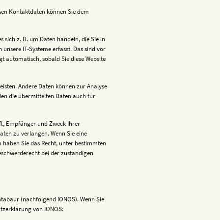
essen Kontaktdaten können Sie dem
 sich z. B. um Daten handeln, die Sie in
unsere IT-Systeme erfasst. Das sind vor
lgt automatisch, sobald Sie diese Website
rleisten. Andere Daten können zur Analyse
en die übermittelten Daten auch für
nft, Empfänger und Zweck Ihrer
aten zu verlangen. Wenn Sie eine
em haben Sie das Recht, unter bestimmten
eschwerderecht bei der zuständigen
Montabaur (nachfolgend IONOS). Wenn Sie
hutzerklärung von IONOS: