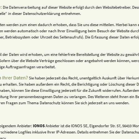
:
Die Datenverarbeitung auf dieser Website erfolgt durch den Websitebetreiber. D
telle“ in dieser Datenschutzerklärung entnehmen.
ten werden zum einen dadurch erhoben, dass Sie uns diese mitteilen. Hierbei kann es
n werden automatisch oder nach Ihrer Einwilligung beim Besuch der Website durch 
er, Betriebssystem oder Uhrzeit des Seitenaufrufs). Die Erfassung dieser Daten erfo
il der Daten wird erhoben, um eine fehlerfreie Bereitstellung der Website zu gewäh
Sofern über die Website Verträge geschlossen oder angebahnt werden können, werd
ige Auftragsanfragen verarbeitet.
 Ihrer Daten?
Sie haben jederzeit das Recht, unentgeltlich Auskunft über Herku
erhalten. Sie haben außerdem ein Recht, die Berichtigung oder Löschung dieser D
 haben, können Sie diese Einwilligung jederzeit für die Zukunft widerrufen. Außerd
tung Ihrer personenbezogenen Daten zu verlangen. Des Weiteren steht Ihnen ein B
eren Fragen zum Thema Datenschutz können Sie sich jederzeit an uns wenden.
 folgendem Anbieter:
IONOS
Anbieter ist die IONOS SE, Elgendorfer Str. 57, 56410 
schiedene Logfiles inklusive Ihrer IP-Adressen. Details entnehmen Sie der Datensc
vacy.