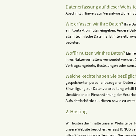
Datenerfassung auf dieser Website
Abschnitt „Hinweis zur Verantwortlichen S
Wie erfassen wir Ihre Daten?
I
hre Da
ein Kontaktformular eingeben. Andere Date
allem technische Daten (z. B. Internetbrows
betreten.
Wofür nutzen wir Ihre Daten?
Ein Te
Ihres Nutzerverhaltens verwendet werden. 
Vertragsangebote, Bestellungen oder sonst
Welche Rechte haben Sie bezüglich
gespeicherten personenbezogenen Daten zu 
Einwilligung zur Datenverarbeitung erteilt
Umständen die Einschränkung der Verarbei
Aufsichtsbehörde zu. Hierzu sowie zu weit
2. Hosting
Wir hosten die Inhalte unserer Website bei
unsere Website besuchen, erfasst IONOS ver
https://www.ionos.de/terms-gtc/terms-pri