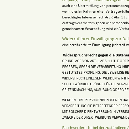
auch eine Übermittlung von personenbezoge
wenn dies im Rahmen einer Vertragserfüllun
berechtigtes Interesse nach Art. 6 Abs. 1 
Auftragsverarbeitern geben wir personenbe
gemeinsamen Verarbeitung wird ein Vertr
Widerruf Ihrer Einwilligung zur Da
eine bereits erteilte Einwilligung jederzei
Widerspruchsrecht gegen die Datene
GRUNDLAGE VON ART. 6 ABS. 1 LIT. E OD
ERGEBEN, GEGEN DIE VERARBEITUNG IHR
GESTÜTZTES PROFILING. DIE JEWEILIGE 
WIDERSPRUCH EINLEGEN, WERDEN WIR IH
SCHUTZWÜRDIGE GRÜNDE FÜR DIE VERARBE
GELTENDMACHUNG, AUSÜBUNG ODER VERTE
WERDEN IHRE PERSONENBEZOGENEN DATEN
VERARBEITUNG SIE BETREFFENDER PERSO
MIT SOLCHER DIREKTWERBUNG IN VERBI
ZWECKE DER DIREKTWERBUNG VERWENDET 
Beschwerderecht bei der zuständigen 