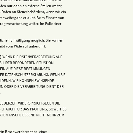
en nur dann an externe Stellen weiter,
von Daten an Steuerbehörden), wenn wir ein
atenweitergabe erlaubt. Beim Einsatz von
agsverarbeitung weiter. Im Falle einer
lichen Einwilligung möglich. Sie können
leibt vom Widerruf unberührt.
)
WENN DIE DATENVERARBEITUNG AUF
AUS IHRER BESONDEREN SITUATION
 EIN AUF DIESE BESTIMMUNGEN
ESER DATENSCHUTZERKLÄRUNG. WENN SIE
I DENN, WIR KÖNNEN ZWINGENDE
EN ODER DIE VERARBEITUNG DIENT DER
.
JEDERZEIT WIDERSPRUCH GEGEN DIE
T AUCH FÜR DAS PROFILING, SOWEIT ES
ATEN ANSCHLIESSEND NICHT MEHR ZUM
ein Beschwerderecht bei einer