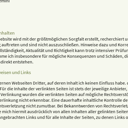
gemini
Inhalten
Website wird mit der größtmöglichen Sorgfalt erstellt, recherchie
 auftreten und sind nicht auszuschließen. Hinweise dazu und Korr
ollständigkeit, Aktualität und Richtigkeit kann trotz intensiver P
hme ich insbesondere für mögliche Konsequenzen und Schäden, di
ndirekt entstehen.
eisen und Links
ernen Webseiten Dritter, auf deren Inhalt ich keinen Einfluss habe.
r die Inhalte der verlinkten Seiten ist stets der jeweilige Anbieter,
 Verlinkung wurden die verlinkten Seiten auf mögliche Rechtsverst
rlinkung nicht erkennbar. Eine dauerhafte inhaltliche Kontrolle der
htsverletzung nicht zumutbar. Bei Bekanntwerden von Rechtsverlet
mich hiermit ausdrücklich von allen Inhalten aller gelinkten Seiten. 
ngebrachten Links und für alle Inhalte der Seiten, zu denen Links 