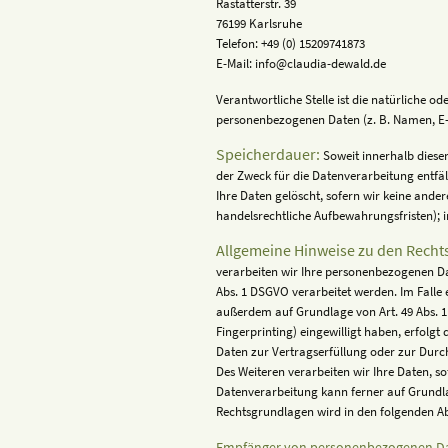
Rastatterstr. 39
76199 Karlsruhe
Telefon: +49 (0) 15209741873
E-Mail: info@claudia-dewald.de
Verantwortliche Stelle ist die natürliche o
personenbezogenen Daten (z. B. Namen, E-M
Speicherdauer:
Soweit innerhalb diese
der Zweck für die Datenverarbeitung entfä
Ihre Daten gelöscht, sofern wir keine ande
handelsrechtliche Aufbewahrungsfristen); i
Allgemeine Hinweise zu den Recht
verarbeiten wir Ihre personenbezogenen Dat
Abs. 1 DSGVO verarbeitet werden. Im Falle 
außerdem auf Grundlage von Art. 49 Abs. 1 l
Fingerprinting) eingewilligt haben, erfolgt
Daten zur Vertragserfüllung oder zur Durch
Des Weiteren verarbeiten wir Ihre Daten, sof
Datenverarbeitung kann ferner auf Grundlage
Rechtsgrundlagen wird in den folgenden A
Empfänger von personenbezogenen D